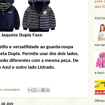
junho 
abril 
POSTA
nos tam
tilo e versatilidade ao guarda-roupa
ueta Dupla. Permite usar dos dois lados,
ooks diferentes com a mesma peça. De
 Azul e outro lado Listrado.
e Azul
m comentário:
Oferec
 DE 2019