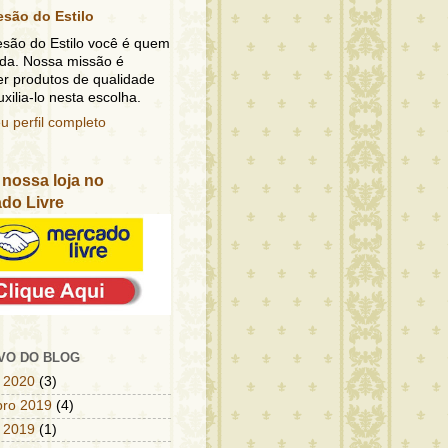
esão do Estilo
esão do Estilo você é quem
da. Nossa missão é
er produtos de qualidade
xilia-lo nesta escolha.
u perfil completo
e nossa loja no
do Livre
VO DO BLOG
o 2020
(3)
bro 2019
(4)
 2019
(1)