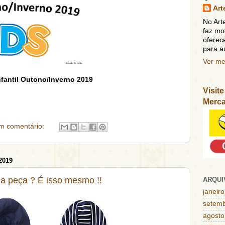
Art
No Art
faz mo
oferec
para au
Ver me
fantil Outono/Inverno 2019
Visit
Merca
m comentário:
2019
a peça ? É isso mesmo !!
ARQUI
janeir
setem
agosto