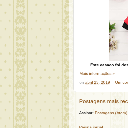
Este casaco foi de
Mais informações »
on
abril 23, 2019
Um com
Postagens mais re
Assinar:
Postagens (Atom)
Página inicial